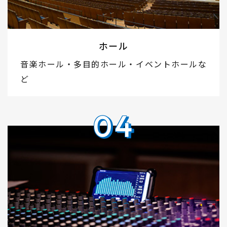
ホール
音楽ホール・多目的ホール・イベントホールな
ど
04
04