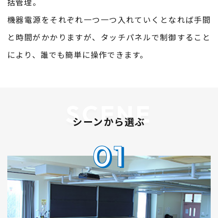
括管理。
機器電源をそれぞれ一つ一つ入れていくとなれば手間
と時間がかかりますが、タッチパネルで制御すること
により、誰でも簡単に操作できます。
SCENE
シーンから選ぶ
01
01